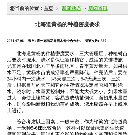
您当前的位置：
首页
新闻动态
新闻资讯
>
>
北海道黄杨的种植密度要求
2024-07-08
来自:
青州志民花卉苗木专业合作社.
浏览次数:1360
北海道黄杨的种植密度要求：三大管理层，种植树苗
后要及时浇水。浇水是保证新移植它，成活的关键措施，
尤其是在我国北方干旱多雨地区，春季蒸发量大。如果供
水不足，黄杨木苗的成活率会严重降低。种完苗后，要在
24小时内一次浇水，3-5天浇二次，5-7天浇三次。三次
后，根据目前的天气和它的生存情况决定是否和何时浇
水。浇水时，水量要控制好，不能太大或太小。如果水量
过大，会使土壤软化，容易造成幼苗倒伏，而如果水量过
小，则会影响新栽植物幼苗的成活。浇水应该在早上或晚
上进行。
综合考虑以上因素，一般来说，作为绿篱的北海道黄
杨，一米种5-6棵比较合适。这样可以保证绿篱的生长速
度和景观效果，同时也不会影响植物的生长空间和通风透