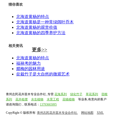
猜你喜欢
北海道黄杨的特点
北海道黄杨是一种常绿阔叶乔木
北海道黄杨的观赏价值
北海道黄杨的四季养护方法
相关资讯
更多>>
北海道黄杨的特点
福禄考的魅力
腊梅的园林用途
盆栽竹子是大自然的微观艺术
青州志民花卉苗木专业合作社.,专营
花海系列
绿化竹子
草花系列
宿根
系列
花卉租摆
水生植物
水景工程
花镜植物
等业务,有意向的客户
请咨询我们，联系电话：
13793665095
CopyRight © 版权所有:
青州志民花卉苗木专业合作社.
网站地图
XML